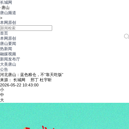
长城网
·
唐山
唐山频道
>
本网原创
首页
本网原创
唐山要闻
热新闻
融媒视频
新闻发布厅
大美唐山
公告
河北唐山：蓝色粮仓，不“靠天吃饭”
来源： 长城网 邢丁 杜宇昕
2026-05-22 10:43:00
小
中
大