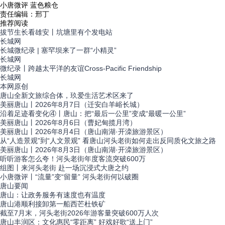
小唐微评 蓝色粮仓
责任编辑：邢丁
推荐阅读
拔节生长看雄安丨坑塘里有个发电站
长城网
长城微纪录 | 塞罕坝来了一群“小精灵”
长城网
微纪录丨跨越太平洋的友谊Cross-Pacific Friendship
长城网
本网
原创
唐山全新文旅综合体，玖爱生活艺术区来了
美丽唐山丨2026年8月7日（迁安白羊峪长城）
沿着足迹看变化④丨唐山：把“最后一公里”变成“最暖一公里”
美丽唐山丨2026年8月6日（曹妃甸揽月湾）
美丽唐山丨2026年8月4日（唐山南湖·开滦旅游景区）
从“人造景观”到“人文景观” 看唐山河头老街如何走出反同质化文旅之路
美丽唐山丨2026年8月3日（唐山南湖·开滦旅游景区）
听听游客怎么夸！河头老街年度客流突破600万
组图丨来河头老街 赴一场沉浸式大唐之约
小唐微评丨“流量”变“留量” 河头老街何以破圈
唐山
要闻
唐山：让政务服务有速度也有温度
唐山港顺利接卸第一船西芒杜铁矿
截至7月末，河头老街2026年游客量突破600万人次
唐山丰润区：文化惠民“零距离” 好戏好歌“送上门”