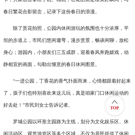
春日繁花合影留念，记录下这份春日的浪漫。
除了赏花拍照，公园内休闲游玩的氛围也十分浓厚，平
坦的步道上，市民们悠闲遛弯，漫步赏景，畅谈闲聊，放松
身心；游园内，小朋友们三五成群，迎着春风奔跑嬉戏，动
静相宜的画面，勾勒出惬意的春日休闲图景。
“一进公园，丁香花的香气扑面而来，心情都跟着好起来
了，孩子们也特别喜欢来这儿玩，真是咱家门口休闲运动的
好去处！”市民刘女士告诉记者。
TOP
罗城公园以环形主园路为主线，划分为文化娱乐区、休
闲活动区、观赏游览区等多个区域，不仅为居民提供了休闲