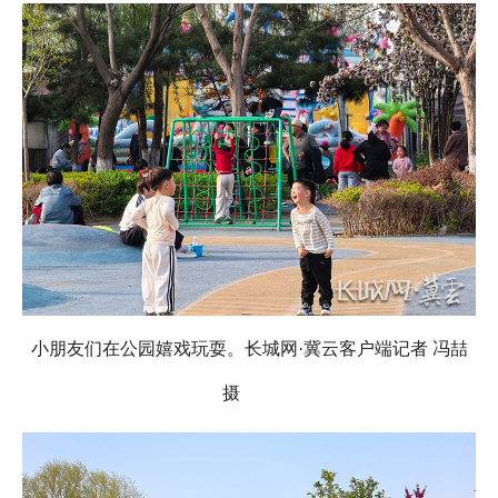
小朋友们在公园嬉戏玩耍。长城网·冀云客户端记者 冯喆
摄