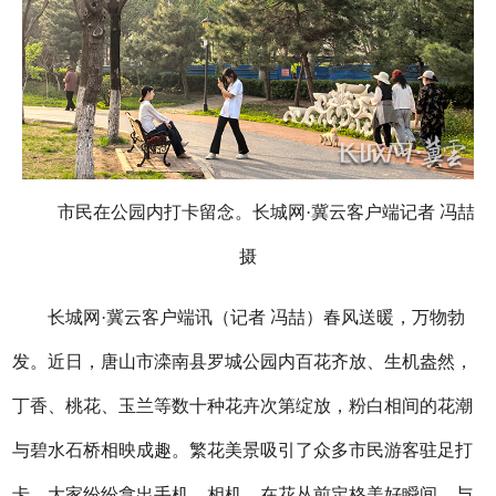
市民在公园内打卡留念。长城网·冀云客户端记者 冯喆
摄
长城网·冀云客户端讯（记者 冯喆）春风送暖，万物勃
发。近日，唐山市滦南县罗城公园内百花齐放、生机盎然，
丁香、桃花、玉兰等数十种花卉次第绽放，粉白相间的花潮
与碧水石桥相映成趣。繁花美景吸引了众多市民游客驻足打
卡，大家纷纷拿出手机、相机，在花丛前定格美好瞬间，与