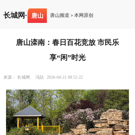
长城网
·
唐山
唐山频道
本网原创
>
唐山滦南：春日百花竞放 市民乐
享“闲”时光
来源： 长城网 冯喆
2026-04-21 08:52:22