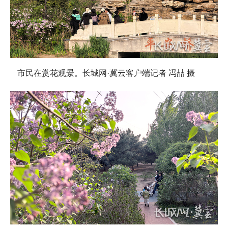
市民在赏花观景。长城网·冀云客户端记者 冯喆 摄