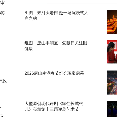
政审
回答
组图丨来河头老街 赴一场沉浸式大
唐之约
组图丨唐山丰润区：爱眼日关注眼
健康
2026唐山南湖春节灯会璀璨启幕
行政
大型原创现代评剧《家住长城根
、
儿》亮相第十三届评剧艺术节
贡