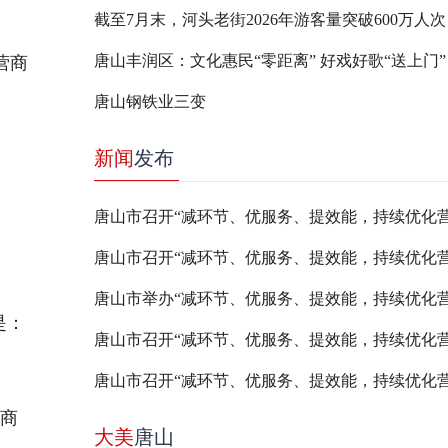
截至7月末，河头老街2026年游客量突破600万人次
唐山丰润区：文化惠民“零距离” 好戏好歌“送上门”
营商
唐山钢铁业三变
新闻
发布
是：
商
大美
唐山