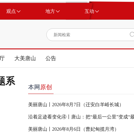
观点
地方
互动
厅
大美唐山
公告
题系
本网
原创
美丽唐山丨2026年8月7日（迁安白羊峪长城）
沿着足迹看变化④丨唐山：把“最后一公里”变成“最
美丽唐山丨2026年8月6日（曹妃甸揽月湾）