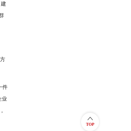
。建
群
个方
一件
企业
，
TOP