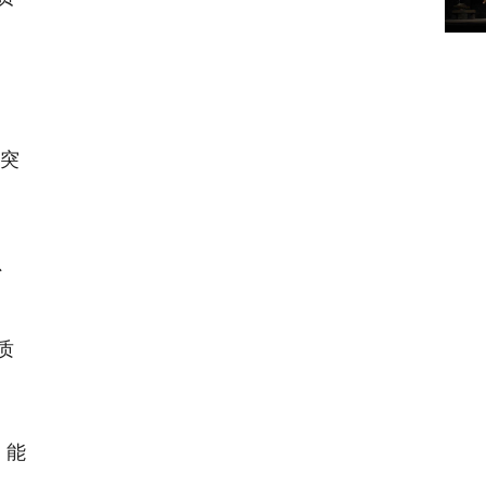
突
、
质
、能