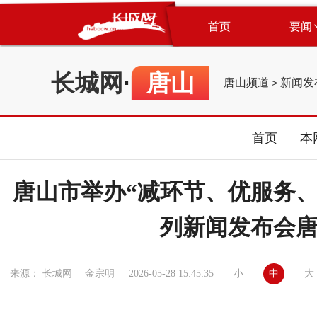
首页
要闻
长城网
·
唐山
唐山频道
新闻发
>
首页
本
唐山市举办“减环节、优服务
列新闻发布会
小
中
大
来源： 长城网 金宗明
2026-05-28 15:45:35