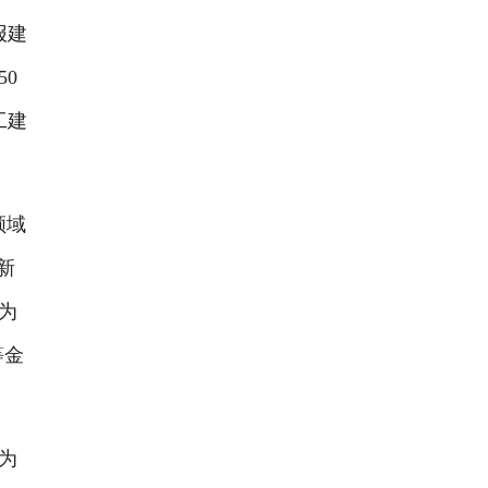
报建
0
工建
领域
新
为
等金
为