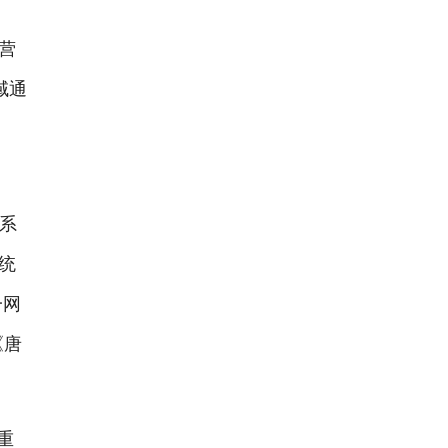
营
域通
证系
统
一网
《唐
重