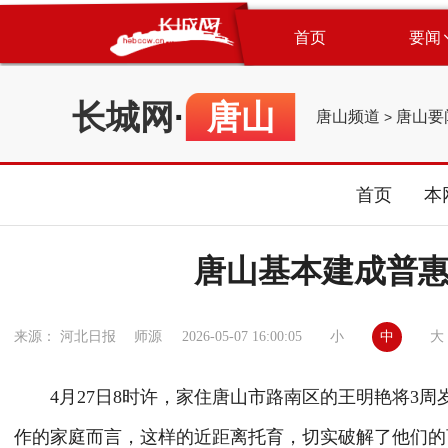
首页
要闻
长城网
·
唐山
唐山频道
唐山要
>
首页
本
唐山基本建成普
小
中
大
来源： 河北日报 师源
2026-05-07 16:00:05
4月27日8时许，家住唐山市路南区的王明艳将3周
作的家庭而言，这样的近距离托育，切实破解了他们的