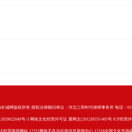
由长城网版权所有
授权法律顾问单位：河北三和时代律师事务所 电话：031187628
2020022049号-3
网络文化经营许可证 冀网文[2012]0555-003号 ICP经营许
法犯罪举报网站
12321网络不良与垃圾信息举报中心
12318全国文化市场