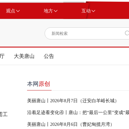
观点
地方
互动
厅
大美唐山
公告
本网
原创
美丽唐山丨2026年8月7日（迁安白羊峪长城）
沿着足迹看变化④丨唐山：把“最后一公里”变成“最
需工
美丽唐山丨2026年8月6日（曹妃甸揽月湾）