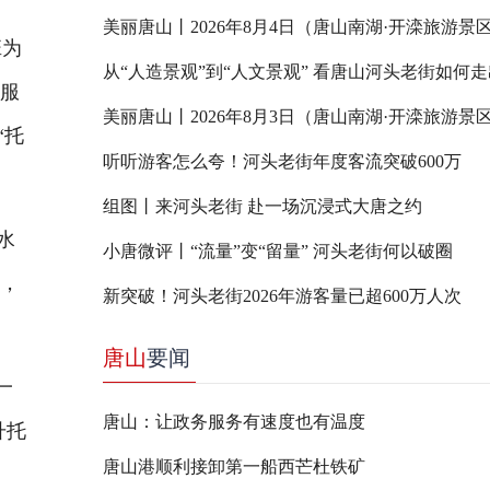
美丽唐山丨2026年8月4日（唐山南湖·开滦旅游景
班为
护服
美丽唐山丨2026年8月3日（唐山南湖·开滦旅游景
“托
听听游客怎么夸！河头老街年度客流突破600万
组图丨来河头老街 赴一场沉浸式大唐之约
水
小唐微评丨“流量”变“留量” 河头老街何以破圈
前，
新突破！河头老街2026年游客量已超600万人次
唐山
要闻
一
唐山：让政务服务有速度也有温度
升托
唐山港顺利接卸第一船西芒杜铁矿