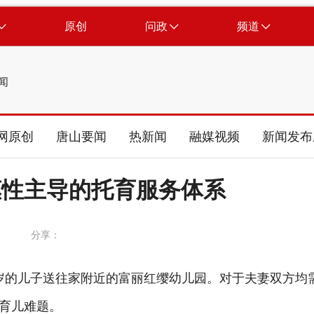
原创
问政
频道
闻
网原创
唐山要闻
热新闻
融媒视频
新闻发布
惠性主导的托育服务体系
分享：
岁的儿子送往家附近的富丽红缨幼儿园。对于夫妻双方均
育儿难题。