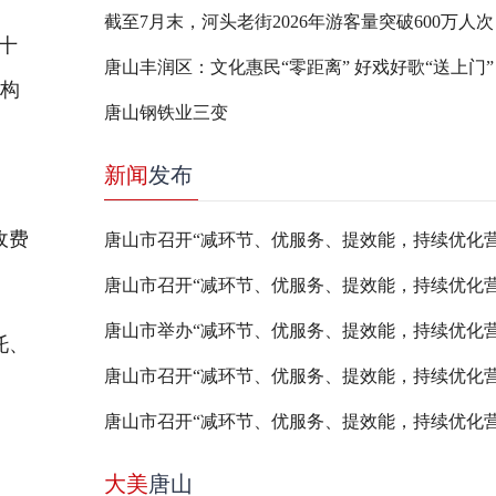
截至7月末，河头老街2026年游客量突破600万人次
十
唐山丰润区：文化惠民“零距离” 好戏好歌“送上门”
沙构
唐山钢铁业三变
新闻
发布
范
收费
托、
大美
唐山